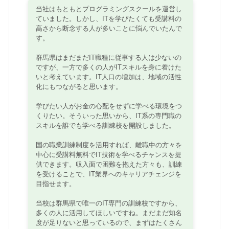
当社はもともとプログラミングスクールを運営し
ていました。しかし、ITを学びたくても受講料の
高さから断念する人が多いことに悩んでいたんで
す。
群馬県はまだまだIT職種に従事する人は少ないの
ですが、一方で多くの人がITスキルを身に着けた
いと考えています。IT人口の増加は、地域の活性
化にもつながると思います。
学びたい人がお金の心配をせずに学べる環境をつ
くりたい。そういった思いから、IT系の専門職の
スキルを誰でも学べる訓練校を開設しました。
国の職業訓練制度を活用すれば、離職中の方々を
中心に受講料無料でIT技術を学べるチャンスを提
供できます。収入面で困難を抱えた方々も、訓練
を受けることで、IT業界へのキャリアチェンジを
目指せます。
当校は群馬県で唯一のIT専門の訓練校ですから、
多くの人に活用してほしいですね。まだまだ知名
度が足りないと思っているので、まずはたくさん