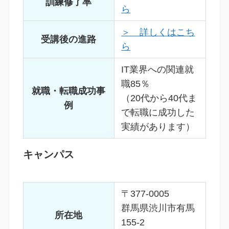
訓練修了率
ら
＞ 詳しくはこち
受講後の進路
ら
IT業界への関連就
職85％
就職・転職成功事
（20代から40代ま
例
で転職に成功した
実績があります）
キャンパス
〒377-0005
群馬県渋川市有馬
所在地
155-2